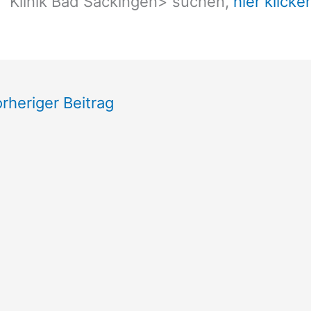
Klinik Bad Säckingen
> suchen,
hier klicke
rheriger Beitrag