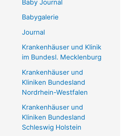
e
Baby Journal
n
Babygalerie
n
Journal
a
Krankenhäuser und Klinik
c
im Bundesl. Mecklenburg
h
Krankenhäuser und
:
Kliniken Bundesland
Nordrhein-Westfalen
Krankenhäuser und
Kliniken Bundesland
Schleswig Holstein