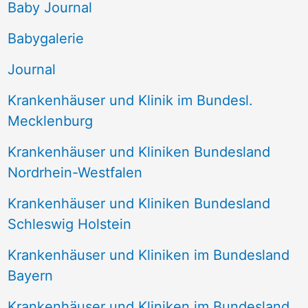
e
Baby Journal
n
Babygalerie
n
Journal
a
Krankenhäuser und Klinik im Bundesl.
c
Mecklenburg
h
Krankenhäuser und Kliniken Bundesland
:
Nordrhein-Westfalen
Krankenhäuser und Kliniken Bundesland
Schleswig Holstein
Krankenhäuser und Kliniken im Bundesland
Bayern
Krankenhäuser und Kliniken im Bundesland