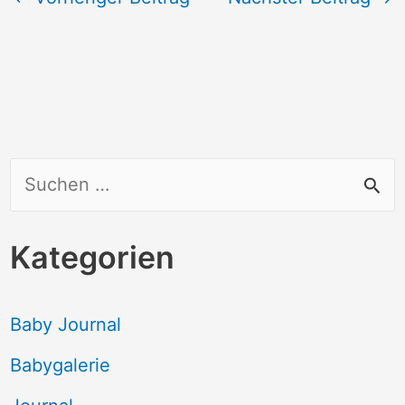
S
u
c
Kategorien
h
e
Baby Journal
n
Babygalerie
n