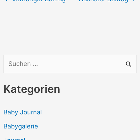
S
u
c
Kategorien
h
e
Baby Journal
n
Babygalerie
n