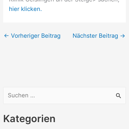
hier klicken.
←
Vorheriger Beitrag
Nächster Beitrag
→
S
u
c
Kategorien
h