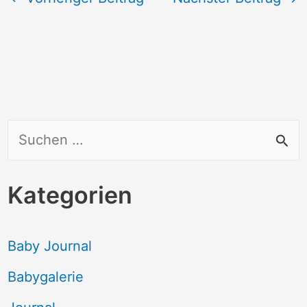
S
u
c
Kategorien
h
e
Baby Journal
n
Babygalerie
n