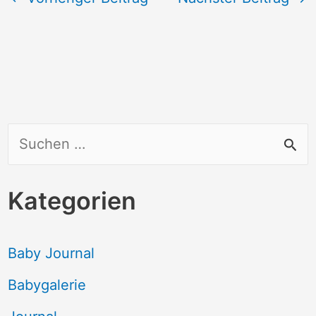
S
u
c
Kategorien
h
e
Baby Journal
n
Babygalerie
n