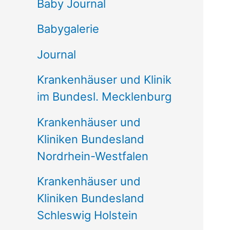
e
Baby Journal
n
Babygalerie
n
Journal
a
Krankenhäuser und Klinik
c
im Bundesl. Mecklenburg
h
Krankenhäuser und
:
Kliniken Bundesland
Nordrhein-Westfalen
Krankenhäuser und
Kliniken Bundesland
Schleswig Holstein