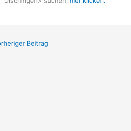
Dischingen
> suchen,
hier klicken.
rheriger Beitrag