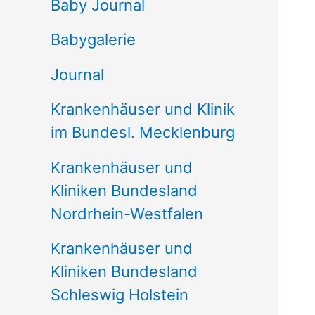
e
Baby Journal
n
Babygalerie
n
Journal
a
Krankenhäuser und Klinik
c
im Bundesl. Mecklenburg
h
Krankenhäuser und
:
Kliniken Bundesland
Nordrhein-Westfalen
Krankenhäuser und
Kliniken Bundesland
Schleswig Holstein