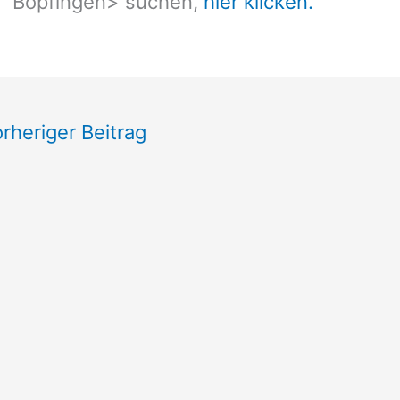
Bopfingen
> suchen,
hier klicken.
rheriger Beitrag