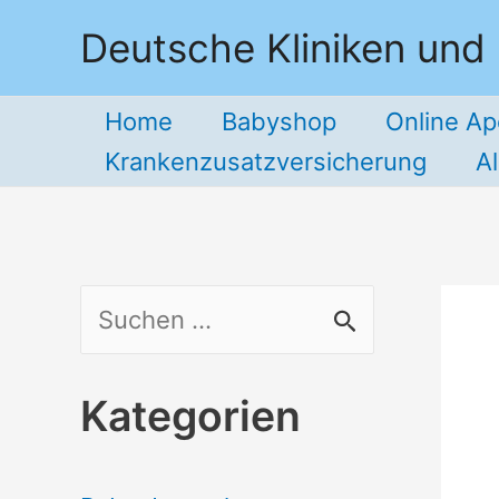
Zum
Deutsche Kliniken und
Inhalt
springen
Home
Babyshop
Online A
Krankenzusatzversicherung
A
S
u
Kategorien
c
h