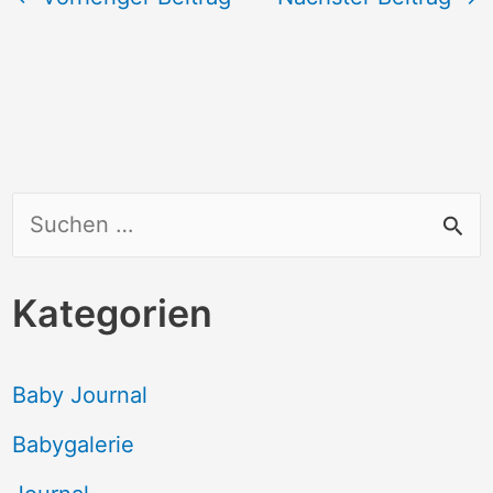
S
u
c
Kategorien
h
e
Baby Journal
n
Babygalerie
n