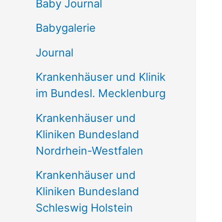
e
Baby Journal
n
Babygalerie
n
Journal
a
Krankenhäuser und Klinik
c
im Bundesl. Mecklenburg
h
Krankenhäuser und
:
Kliniken Bundesland
Nordrhein-Westfalen
Krankenhäuser und
Kliniken Bundesland
Schleswig Holstein