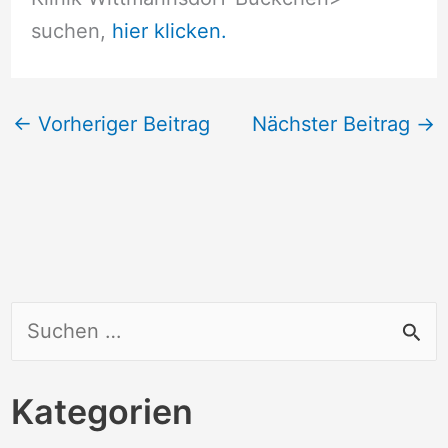
suchen,
hier klicken.
←
Vorheriger Beitrag
Nächster Beitrag
→
S
u
c
Kategorien
h