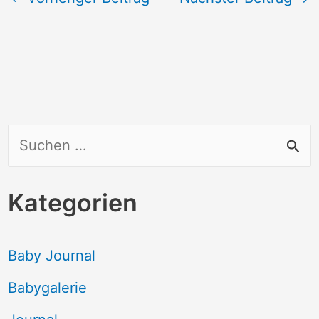
S
u
c
Kategorien
h
e
Baby Journal
n
Babygalerie
n