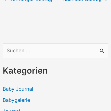
S
u
c
Kategorien
h
e
Baby Journal
n
Babygalerie
n