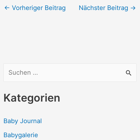
←
Vorheriger Beitrag
Nächster Beitrag
→
S
u
c
Kategorien
h
e
Baby Journal
n
Babygalerie