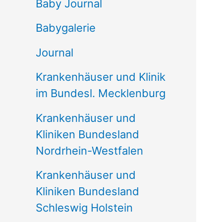
e
Baby Journal
n
Babygalerie
n
Journal
a
Krankenhäuser und Klinik
c
im Bundesl. Mecklenburg
h
Krankenhäuser und
:
Kliniken Bundesland
Nordrhein-Westfalen
Krankenhäuser und
Kliniken Bundesland
Schleswig Holstein