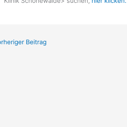
Klinik Schönewalde
> suchen,
hier klicken.
rheriger Beitrag