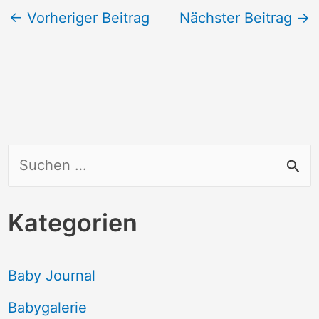
←
Vorheriger Beitrag
Nächster Beitrag
→
S
u
c
Kategorien
h
e
Baby Journal
n
Babygalerie