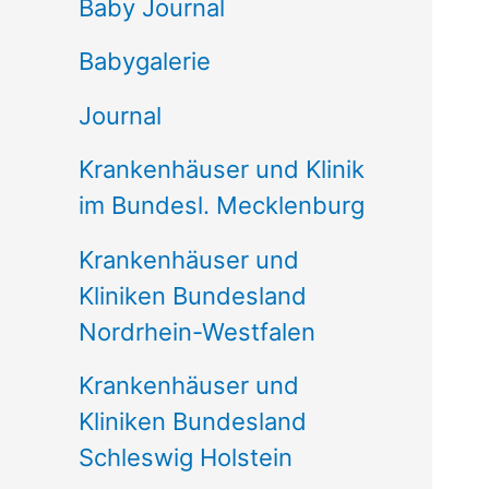
e
Baby Journal
n
Babygalerie
n
Journal
a
Krankenhäuser und Klinik
c
im Bundesl. Mecklenburg
h
Krankenhäuser und
:
Kliniken Bundesland
Nordrhein-Westfalen
Krankenhäuser und
Kliniken Bundesland
Schleswig Holstein