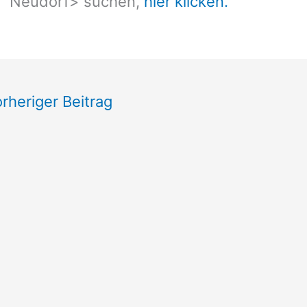
Neudorf
> suchen,
hier klicken.
rheriger Beitrag