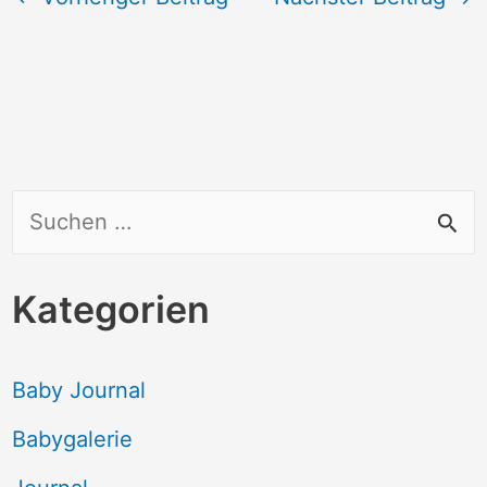
S
u
c
Kategorien
h
e
Baby Journal
n
Babygalerie
n