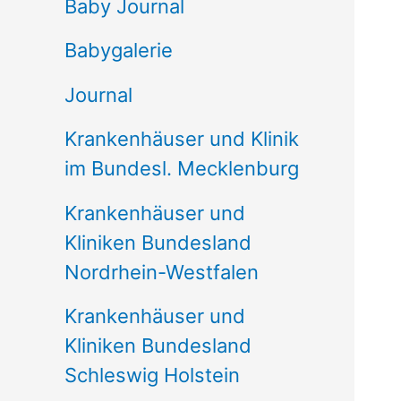
e
Baby Journal
n
Babygalerie
n
Journal
a
Krankenhäuser und Klinik
c
im Bundesl. Mecklenburg
h
Krankenhäuser und
:
Kliniken Bundesland
Nordrhein-Westfalen
Krankenhäuser und
Kliniken Bundesland
Schleswig Holstein