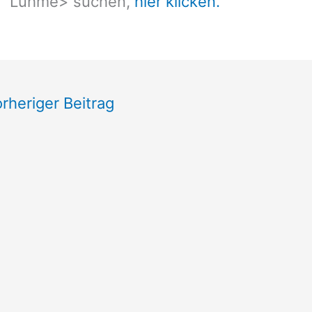
Luhme
> suchen,
hier klicken.
rheriger Beitrag