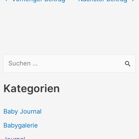
S
u
c
Kategorien
h
e
Baby Journal
n
Babygalerie
n