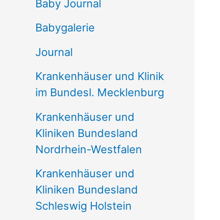
e
Baby Journal
n
Babygalerie
n
Journal
a
Krankenhäuser und Klinik
c
im Bundesl. Mecklenburg
h
Krankenhäuser und
:
Kliniken Bundesland
Nordrhein-Westfalen
Krankenhäuser und
Kliniken Bundesland
Schleswig Holstein