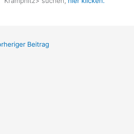
Krampnitz
> suchen,
hier klicken.
rheriger Beitrag