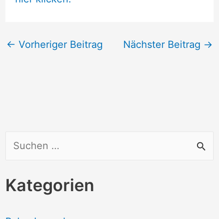
←
Vorheriger Beitrag
Nächster Beitrag
→
S
u
c
Kategorien
h
e