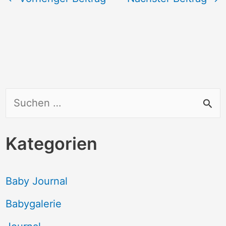
S
u
c
Kategorien
h
e
Baby Journal
n
Babygalerie
n