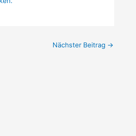
cken.
Nächster Beitrag
→