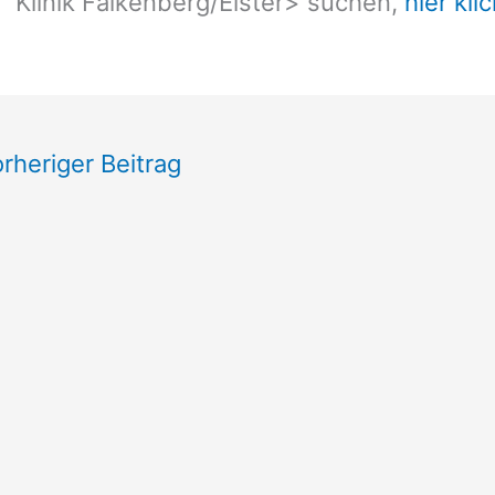
Klinik Falkenberg/Elster
> suchen,
hier kli
rheriger Beitrag