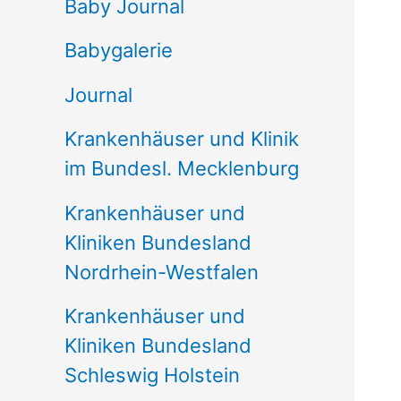
e
Baby Journal
n
Babygalerie
n
Journal
a
Krankenhäuser und Klinik
c
im Bundesl. Mecklenburg
h
Krankenhäuser und
:
Kliniken Bundesland
Nordrhein-Westfalen
Krankenhäuser und
Kliniken Bundesland
Schleswig Holstein