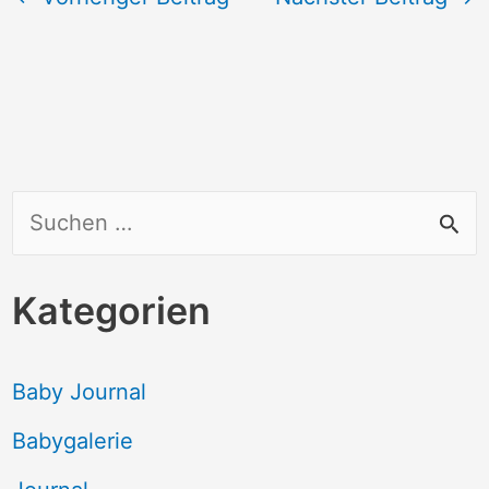
S
u
c
Kategorien
h
e
Baby Journal
n
Babygalerie
n