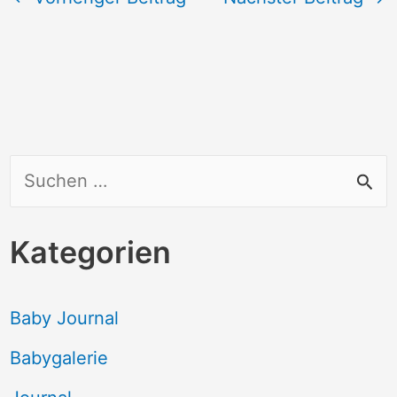
S
u
c
Kategorien
h
e
Baby Journal
n
Babygalerie
n