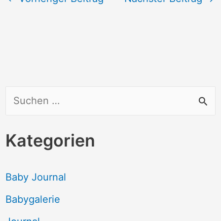
S
u
c
Kategorien
h
e
Baby Journal
n
Babygalerie
n