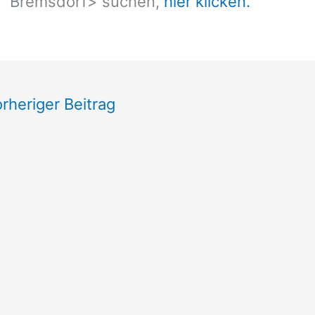
Bremsdorf
> suchen,
hier klicken.
rheriger Beitrag