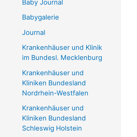
e
Baby Journal
n
Babygalerie
n
Journal
a
Krankenhäuser und Klinik
c
im Bundesl. Mecklenburg
h
Krankenhäuser und
:
Kliniken Bundesland
Nordrhein-Westfalen
Krankenhäuser und
Kliniken Bundesland
Schleswig Holstein