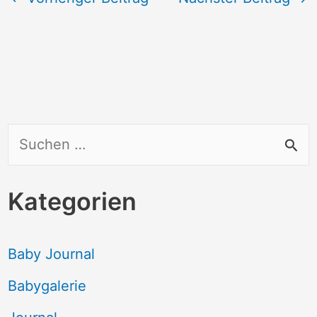
S
u
c
Kategorien
h
e
Baby Journal
n
Babygalerie
n