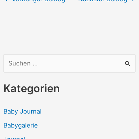
S
u
c
Kategorien
h
e
Baby Journal
n
Babygalerie
n