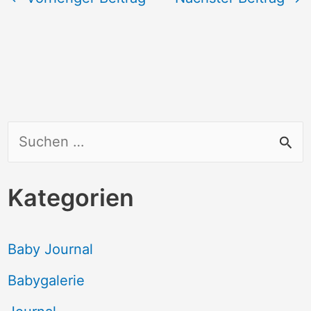
S
u
c
Kategorien
h
e
Baby Journal
n
Babygalerie
n