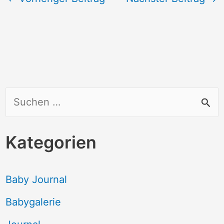
S
u
c
Kategorien
h
e
Baby Journal
n
Babygalerie
n