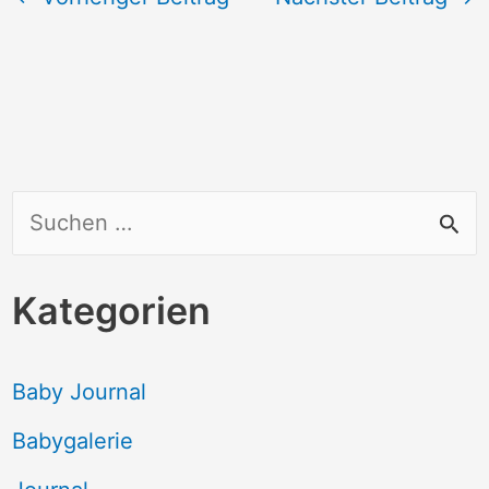
S
u
c
Kategorien
h
e
Baby Journal
n
Babygalerie
n