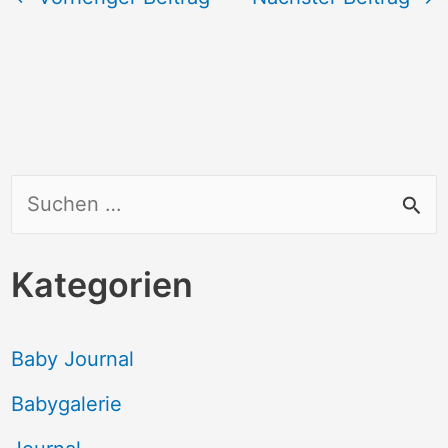
S
u
c
Kategorien
h
e
Baby Journal
n
Babygalerie
n