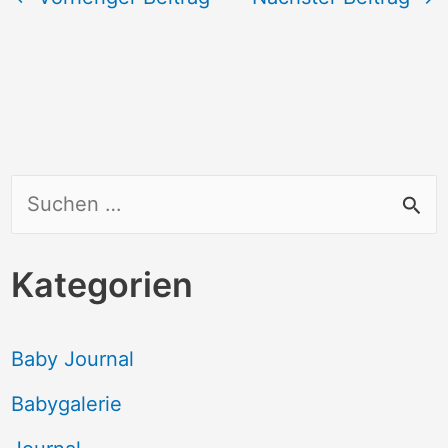
S
u
c
Kategorien
h
e
Baby Journal
n
Babygalerie
n