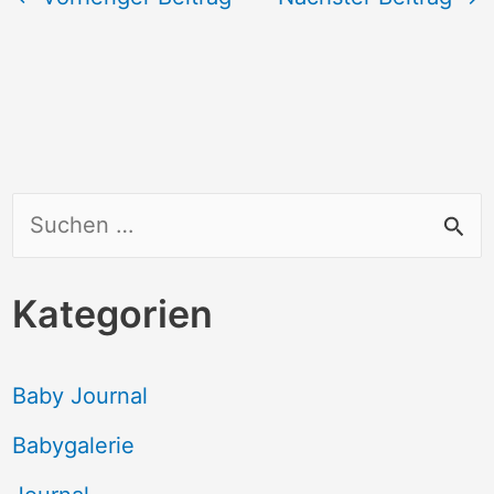
S
u
c
Kategorien
h
e
Baby Journal
n
Babygalerie
n