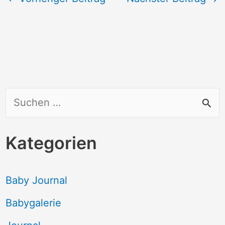
S
u
c
Kategorien
h
e
Baby Journal
n
Babygalerie
n