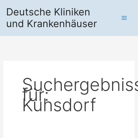
Zum
Deutsche Kliniken
Inhalt
und Krankenhäuser
springen
Suchergebnis
für:
Kuhsdorf