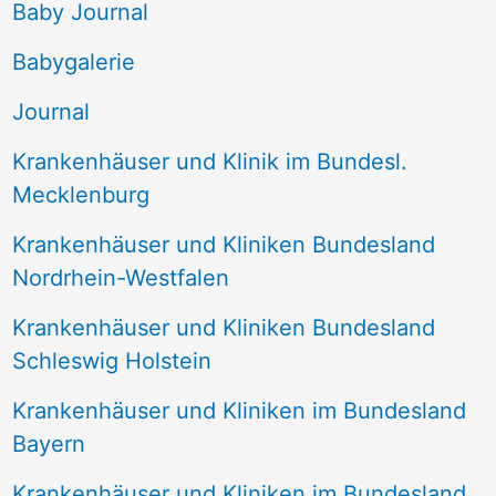
e
Baby Journal
n
Babygalerie
n
Journal
a
Krankenhäuser und Klinik im Bundesl.
c
Mecklenburg
h
Krankenhäuser und Kliniken Bundesland
:
Nordrhein-Westfalen
Krankenhäuser und Kliniken Bundesland
Schleswig Holstein
Krankenhäuser und Kliniken im Bundesland
Bayern
Krankenhäuser und Kliniken im Bundesland