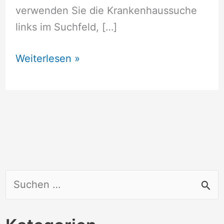
verwenden Sie die Krankenhaussuche
links im Suchfeld, […]
Krankenhaus
Weiterlesen »
Frankenberg
(Eder)
S
u
c