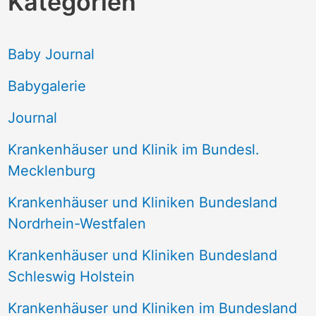
Kategorien
h
e
Baby Journal
n
Babygalerie
n
Journal
a
Krankenhäuser und Klinik im Bundesl.
c
Mecklenburg
h
Krankenhäuser und Kliniken Bundesland
:
Nordrhein-Westfalen
Krankenhäuser und Kliniken Bundesland
Schleswig Holstein
Krankenhäuser und Kliniken im Bundesland