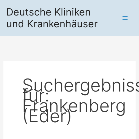
Zum
Deutsche Kliniken
Inhalt
und Krankenhäuser
springen
Suchergebnis
für:
Frankenberg
(Eder)